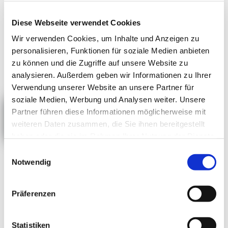
Diese Webseite verwendet Cookies
Wir verwenden Cookies, um Inhalte und Anzeigen zu
personalisieren, Funktionen für soziale Medien anbieten
zu können und die Zugriffe auf unsere Website zu
analysieren. Außerdem geben wir Informationen zu Ihrer
Verwendung unserer Website an unsere Partner für
soziale Medien, Werbung und Analysen weiter. Unsere
Grenzgeschichten
Partner führen diese Informationen möglicherweise mit
weiteren Daten zusammen, die Sie ihnen bereitgestellt
haben oder die sie im Rahmen Ihrer Nutzung der Dienste
von hüben und
gesammelt haben.
E
Notwendig
i
n
drüben.
w
Präferenzen
i
l
Gesammelte Geschichten und
l
Statistiken