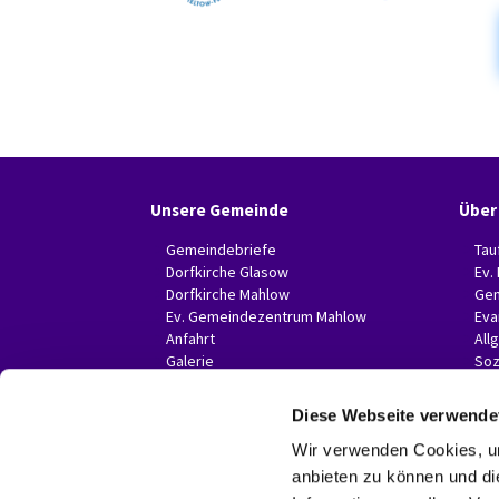
Unsere Gemeinde
Über
Gemeindebriefe
Tau
Dorfkirche Glasow
Ev.
Dorfkirche Mahlow
Gem
Ev. Gemeindezentrum Mahlow
Eva
Anfahrt
All
Galerie
Soz
Invitas in der Presse
Diese Webseite verwende
Wir verwenden Cookies, um
anbieten zu können und di