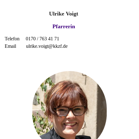
Ulrike Voigt
Pfarrerin
T
elefon 0170 / 763 41 71
Email ulrike.voigt@kkzf.de