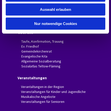
Dorfkirche Mahlow
w
Ev. Gemeindezentrum Mahlow
Auswahl erlauben
a
Anfahrt
Galerie
h
Invitas in der Presse
l
Nur notwendige Cookies
Über uns
Taufe, Konfirmation, Trauung
Ev. Friedhof
Gemeindekirchenrat
Evangelische Kita
Allgemeine Sozialberatung
Sozialatlas Teltow-Fläming
Veranstaltungen
Verantaltungen in der Region
Veranstaltungen für Kinder und Jugendliche
Musikalische Angebote
Veranstaltungen für Senioren