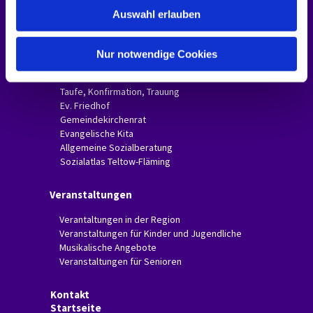
w
Anfahrt
Auswahl erlauben
a
Galerie
Invitas in der Presse
h
l
Nur notwendige Cookies
Über uns
Taufe, Konfirmation, Trauung
Ev. Friedhof
Gemeindekirchenrat
Evangelische Kita
Allgemeine Sozialberatung
Sozialatlas Teltow-Fläming
Veranstaltungen
Verantaltungen in der Region
Veranstaltungen für Kinder und Jugendliche
Musikalische Angebote
Veranstaltungen für Senioren
Kontakt
Startseite