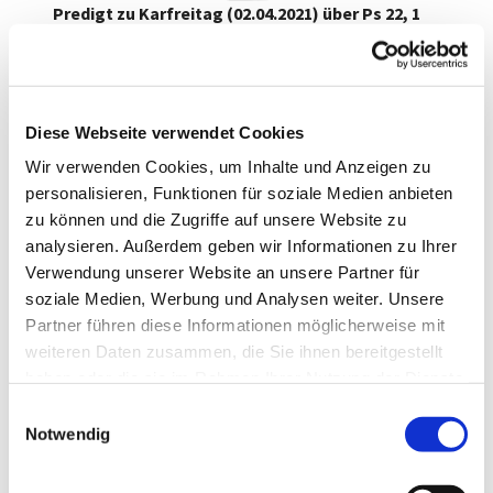
Predigt zu Karfreitag (02.04.2021) über Ps 22, 1
Predigt von Pfarrerin Ulrike Voigt
Sterbestunde 2021 Ps 22,1.pdf
PDF-Dokument [39.9 KB]
Diese Webseite verwendet Cookies
Wir verwenden Cookies, um Inhalte und Anzeigen zu
personalisieren, Funktionen für soziale Medien anbieten
zu können und die Zugriffe auf unsere Website zu
analysieren. Außerdem geben wir Informationen zu Ihrer
Verwendung unserer Website an unsere Partner für
soziale Medien, Werbung und Analysen weiter. Unsere
Bitte akzeptieren Sie Marketing-
Partner führen diese Informationen möglicherweise mit
Cookies, um dieses Video
weiteren Daten zusammen, die Sie ihnen bereitgestellt
anzusehen.
haben oder die sie im Rahmen Ihrer Nutzung der Dienste
Accept cookies
gesammelt haben.
E
Notwendig
i
n
w