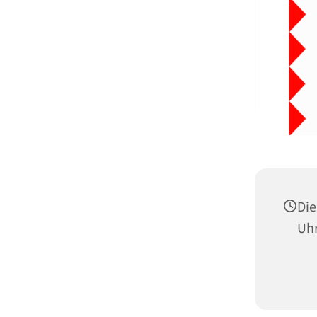
Die
Uh