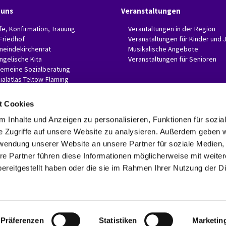
 uns
Veranstaltungen
fe, Konfirmation, Trauung
Verantaltungen in der Region
 Friedhof
Veranstaltungen für Kinder und 
eindekirchenrat
Musikalische Angebote
ngelische Kita
Veranstaltungen für Senioren
gemeine Sozialberatung
ialatlas Teltow-Fläming
t Cookies
 Inhalte und Anzeigen zu personalisieren, Funktionen für sozia
e Zugriffe auf unsere Website zu analysieren. Außerdem geben w
Evangelische Invitaskirchengemeinde Glasow-Mahlow

Rathenaustr. 45
rwendung unserer Website an unsere Partner für soziale Medien
15831 Blankenfelde-Mahlow
re Partner führen diese Informationen möglicherweise mit weite
Telefon: 03379 374407 Fax: 03379 374470

ereitgestellt haben oder die sie im Rahmen Ihrer Nutzung der D
invitaskg-glasow-mahlow@kkzf.de

Kontaktinformationen
Datenschutzerklärung
ChurchDesk-Login
Präferenzen
Statistiken
Marketin