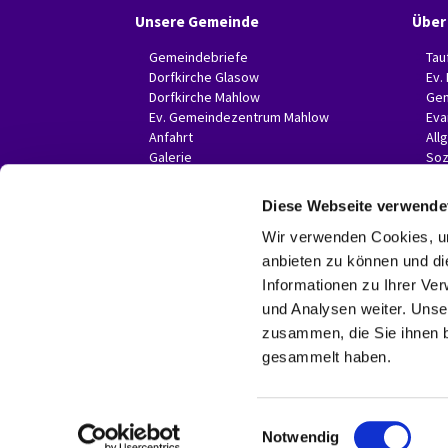
Unsere Gemeinde
Über
Gemeindebriefe
Tau
Dorfkirche Glasow
Ev.
Dorfkirche Mahlow
Gem
Ev. Gemeindezentrum Mahlow
Eva
Anfahrt
All
Galerie
Soz
Invitas in der Presse
Diese Webseite verwende
Wir verwenden Cookies, um
anbieten zu können und di
Informationen zu Ihrer Ve
und Analysen weiter. Unse
zusammen, die Sie ihnen b
gesammelt haben.
E
Notwendig