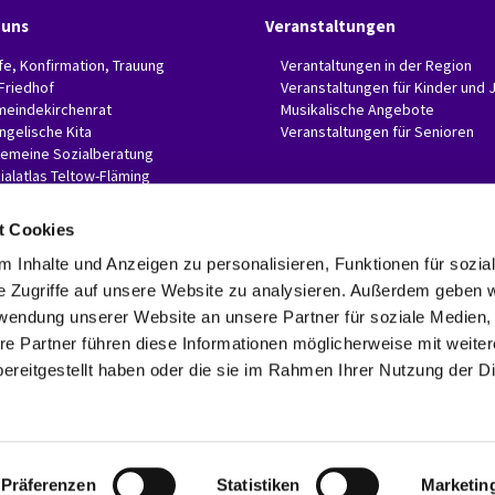
 uns
Veranstaltungen
fe, Konfirmation, Trauung
Verantaltungen in der Region
 Friedhof
Veranstaltungen für Kinder und 
eindekirchenrat
Musikalische Angebote
ngelische Kita
Veranstaltungen für Senioren
gemeine Sozialberatung
ialatlas Teltow-Fläming
t Cookies
 Inhalte und Anzeigen zu personalisieren, Funktionen für sozia
e Zugriffe auf unsere Website zu analysieren. Außerdem geben w
Evangelische Invitaskirchengemeinde Glasow-Mahlow

Rathenaustr. 45
rwendung unserer Website an unsere Partner für soziale Medien
15831 Blankenfelde-Mahlow
re Partner führen diese Informationen möglicherweise mit weite
Telefon: 03379 374407 Fax: 03379 374470

ereitgestellt haben oder die sie im Rahmen Ihrer Nutzung der D
invitaskg-glasow-mahlow@kkzf.de

Kontaktinformationen
Datenschutzerklärung
ChurchDesk-Login
Präferenzen
Statistiken
Marketin