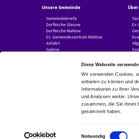
Unsere Gemeinde
Über
Gemeindebriefe
Tau
Dorfkirche Glasow
Ev.
Dorfkirche Mahlow
Gem
Ev. Gemeindezentrum Mahlow
Eva
Anfahrt
All
Galerie
Soz
Invitas in der Presse
Diese Webseite verwende
Wir verwenden Cookies, um
anbieten zu können und di
Informationen zu Ihrer Ve
und Analysen weiter. Unse
zusammen, die Sie ihnen b
gesammelt haben.
E
Notwendig