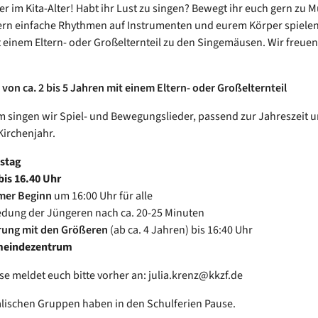
er im Kita-Alter! Habt ihr Lust zu singen? Bewegt ihr euch gern zu 
ern einfache Rhythmen auf Instrumenten und eurem Körper spiele
einem Eltern- oder Großelternteil zu den Singemäusen. Wir freuen
 von ca. 2 bis 5 Jahren mit einem Eltern- oder Großelternteil
singen wir Spiel- und Bewegungslieder, passend zur Jahreszeit 
Kirchenjahr.
nstag
bis 16.40 Uhr
er Beginn
um 16:00 Uhr für alle
dung der Jüngeren nach ca. 20-25 Minuten
rung mit den Größeren
(ab ca. 4 Jahren) bis 16:40 Uhr
meindezentrum
sse meldet euch bitte vorher an: julia.krenz@kkzf.de
lischen Gruppen haben in den Schulferien Pause.