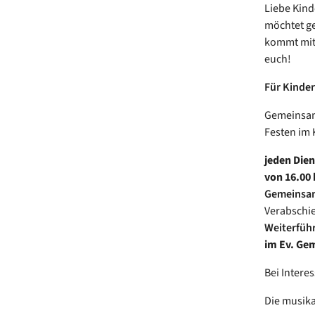
Liebe Kind
möchtet g
kommt mit 
euch!
Für Kinder
Gemeinsam 
Festen im 
jeden Die
von 16.00 
Gemeinsam
Verabschie
Weiterfüh
im Ev. Ge
Bei Intere
Die musika