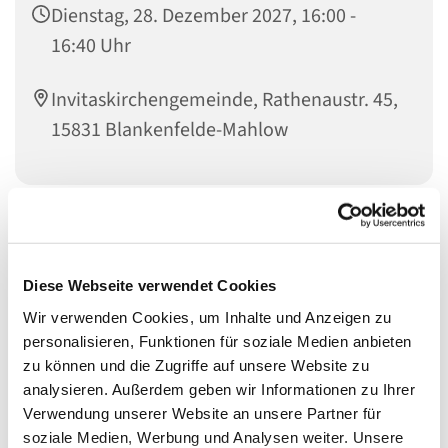
Dienstag, 28. Dezember 2027, 16:00 -
16:40 Uhr
Invitaskirchengemeinde, Rathenaustr. 45,
15831 Blankenfelde-Mahlow
Liebe Kinder im Kita-Alter! Habt ihr Lust zu singen?
Bewegt ihr euch gern zu Musik und möchtet gern
einfache Rhythmen auf Instrumenten und eurem Körper
Diese Webseite verwendet Cookies
spielen? Dann kommt mit einem Eltern- oder
Wir verwenden Cookies, um Inhalte und Anzeigen zu
Großelternteil zu den Singemäusen. Wir freuen uns auf
personalisieren, Funktionen für soziale Medien anbieten
euch!
zu können und die Zugriffe auf unsere Website zu
analysieren. Außerdem geben wir Informationen zu Ihrer
Für Kinder von ca. 2 bis 5 Jahren mit einem Eltern- oder
Verwendung unserer Website an unsere Partner für
Großelternteil
soziale Medien, Werbung und Analysen weiter. Unsere