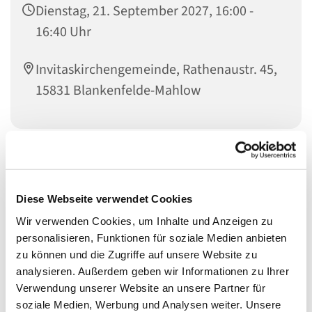
Dienstag, 21. September 2027, 16:00 -
16:40 Uhr
Invitaskirchengemeinde, Rathenaustr. 45,
15831 Blankenfelde-Mahlow
Liebe Kinder im Kita-Alter! Habt ihr Lust zu singen?
Bewegt ihr euch gern zu Musik und möchtet gern
einfache Rhythmen auf Instrumenten und eurem Körper
Diese Webseite verwendet Cookies
spielen? Dann kommt mit einem Eltern- oder
Wir verwenden Cookies, um Inhalte und Anzeigen zu
Großelternteil zu den Singemäusen. Wir freuen uns auf
personalisieren, Funktionen für soziale Medien anbieten
euch!
zu können und die Zugriffe auf unsere Website zu
analysieren. Außerdem geben wir Informationen zu Ihrer
Für Kinder von ca. 2 bis 5 Jahren mit einem Eltern- oder
Verwendung unserer Website an unsere Partner für
Großelternteil
soziale Medien, Werbung und Analysen weiter. Unsere