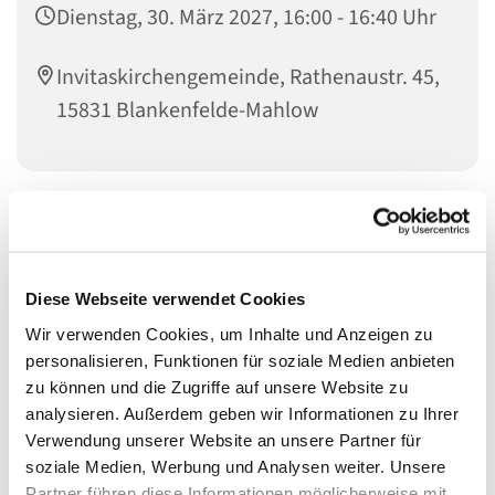
Dienstag, 30. März 2027, 16:00 - 16:40 Uhr
Invitaskirchengemeinde, Rathenaustr. 45,
15831 Blankenfelde-Mahlow
Liebe Kinder im Kita-Alter! Habt ihr Lust zu singen?
Bewegt ihr euch gern zu Musik und möchtet gern
einfache Rhythmen auf Instrumenten und eurem Körper
Diese Webseite verwendet Cookies
spielen? Dann kommt mit einem Eltern- oder
Großelternteil zu den Singemäusen. Wir freuen uns auf
Wir verwenden Cookies, um Inhalte und Anzeigen zu
euch!
personalisieren, Funktionen für soziale Medien anbieten
zu können und die Zugriffe auf unsere Website zu
Für Kinder von ca. 2 bis 5 Jahren mit einem Eltern- oder
analysieren. Außerdem geben wir Informationen zu Ihrer
Großelternteil
Verwendung unserer Website an unsere Partner für
soziale Medien, Werbung und Analysen weiter. Unsere
Gemeinsam singen wir Spiel- und Bewegungslieder,
Partner führen diese Informationen möglicherweise mit