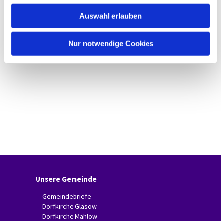
w
Auswahl erlauben
a
h
l
Nur notwendige Cookies
Unsere Gemeinde
Gemeindebriefe
Dorfkirche Glasow
Dorfkirche Mahlow