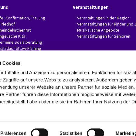
 uns
Veranstaltungen
fe, Konfirmation, Trauung
Verantaltungen in der Region
 Friedhof
Veranstaltungen für Kinder und 
eindekirchenrat
Musikalische Angebote
ngelische Kita
Veranstaltungen für Senioren
gemeine Sozialberatung
ialatlas Teltow-Fläming
t Cookies
 Inhalte und Anzeigen zu personalisieren, Funktionen für sozia
e Zugriffe auf unsere Website zu analysieren. Außerdem geben w
Evangelische Invitaskirchengemeinde Glasow-Mahlow

Rathenaustr. 45
rwendung unserer Website an unsere Partner für soziale Medien
15831 Blankenfelde-Mahlow
re Partner führen diese Informationen möglicherweise mit weite
Telefon: 03379 374407 Fax: 03379 374470

ereitgestellt haben oder die sie im Rahmen Ihrer Nutzung der D
invitaskg-glasow-mahlow@kkzf.de

Kontaktinformationen
Datenschutzerklärung
ChurchDesk-Login
Präferenzen
Statistiken
Marketin