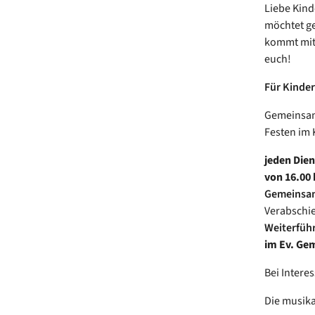
Liebe Kind
möchtet g
kommt mit 
euch!
Für Kinder
Gemeinsam 
Festen im 
jeden Die
von 16.00 
Gemeinsam
Verabschie
Weiterfüh
im Ev. Ge
Bei Intere
Die musika