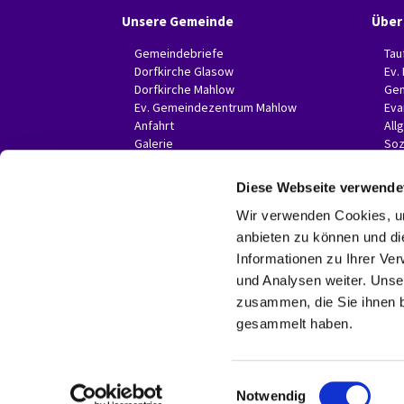
Unsere Gemeinde
Über
Gemeindebriefe
Tau
Dorfkirche Glasow
Ev.
Dorfkirche Mahlow
Gem
Ev. Gemeindezentrum Mahlow
Eva
Anfahrt
All
Galerie
Soz
Invitas in der Presse
Diese Webseite verwende
Wir verwenden Cookies, um
anbieten zu können und di
Informationen zu Ihrer Ve
und Analysen weiter. Unse
zusammen, die Sie ihnen b
gesammelt haben.
E
Notwendig