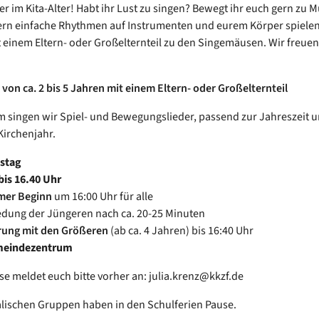
er im Kita-Alter! Habt ihr Lust zu singen? Bewegt ihr euch gern zu 
ern einfache Rhythmen auf Instrumenten und eurem Körper spiele
einem Eltern- oder Großelternteil zu den Singemäusen. Wir freuen
 von ca. 2 bis 5 Jahren mit einem Eltern- oder Großelternteil
singen wir Spiel- und Bewegungslieder, passend zur Jahreszeit 
Kirchenjahr.
nstag
bis 16.40 Uhr
er Beginn
um 16:00 Uhr für alle
dung der Jüngeren nach ca. 20-25 Minuten
rung mit den Größeren
(ab ca. 4 Jahren) bis 16:40 Uhr
meindezentrum
sse meldet euch bitte vorher an: julia.krenz@kkzf.de
lischen Gruppen haben in den Schulferien Pause.