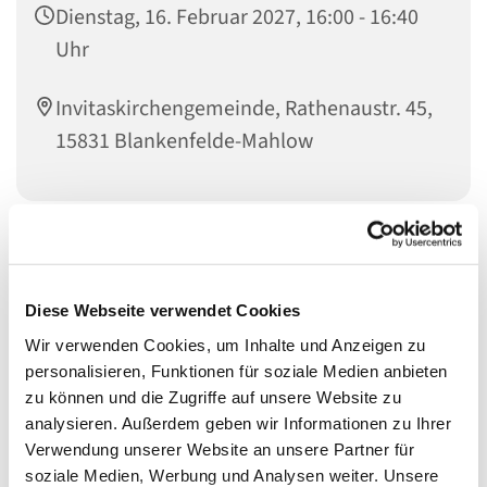
Dienstag, 16. Februar 2027, 16:00 - 16:40
Uhr
Invitaskirchengemeinde, Rathenaustr. 45,
15831 Blankenfelde-Mahlow
Liebe Kinder im Kita-Alter! Habt ihr Lust zu singen?
Bewegt ihr euch gern zu Musik und möchtet gern
einfache Rhythmen auf Instrumenten und eurem Körper
Diese Webseite verwendet Cookies
spielen? Dann kommt mit einem Eltern- oder
Wir verwenden Cookies, um Inhalte und Anzeigen zu
Großelternteil zu den Singemäusen. Wir freuen uns auf
personalisieren, Funktionen für soziale Medien anbieten
euch!
zu können und die Zugriffe auf unsere Website zu
analysieren. Außerdem geben wir Informationen zu Ihrer
Für Kinder von ca. 2 bis 5 Jahren mit einem Eltern- oder
Verwendung unserer Website an unsere Partner für
Großelternteil
soziale Medien, Werbung und Analysen weiter. Unsere