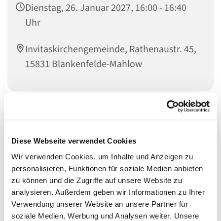
Dienstag, 26. Januar 2027, 16:00 - 16:40
Uhr
Invitaskirchengemeinde, Rathenaustr. 45,
15831 Blankenfelde-Mahlow
Liebe Kinder im Kita-Alter! Habt ihr Lust zu singen?
Bewegt ihr euch gern zu Musik und möchtet gern
einfache Rhythmen auf Instrumenten und eurem Körper
Diese Webseite verwendet Cookies
spielen? Dann kommt mit einem Eltern- oder
Wir verwenden Cookies, um Inhalte und Anzeigen zu
Großelternteil zu den Singemäusen. Wir freuen uns auf
personalisieren, Funktionen für soziale Medien anbieten
euch!
zu können und die Zugriffe auf unsere Website zu
analysieren. Außerdem geben wir Informationen zu Ihrer
Für Kinder von ca. 2 bis 5 Jahren mit einem Eltern- oder
Verwendung unserer Website an unsere Partner für
Großelternteil
soziale Medien, Werbung und Analysen weiter. Unsere