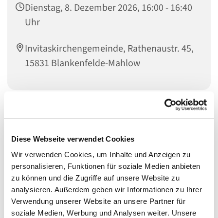
Dienstag, 8. Dezember 2026, 16:00 - 16:40
Uhr
Invitaskirchengemeinde, Rathenaustr. 45,
15831 Blankenfelde-Mahlow
Liebe Kinder im Kita-Alter! Habt ihr Lust zu singen?
Bewegt ihr euch gern zu Musik und möchtet gern
einfache Rhythmen auf Instrumenten und eurem Körper
Diese Webseite verwendet Cookies
spielen? Dann kommt mit einem Eltern- oder
Wir verwenden Cookies, um Inhalte und Anzeigen zu
Großelternteil zu den Singemäusen. Wir freuen uns auf
personalisieren, Funktionen für soziale Medien anbieten
euch!
zu können und die Zugriffe auf unsere Website zu
analysieren. Außerdem geben wir Informationen zu Ihrer
Für Kinder von ca. 2 bis 5 Jahren mit einem Eltern- oder
Verwendung unserer Website an unsere Partner für
Großelternteil
soziale Medien, Werbung und Analysen weiter. Unsere