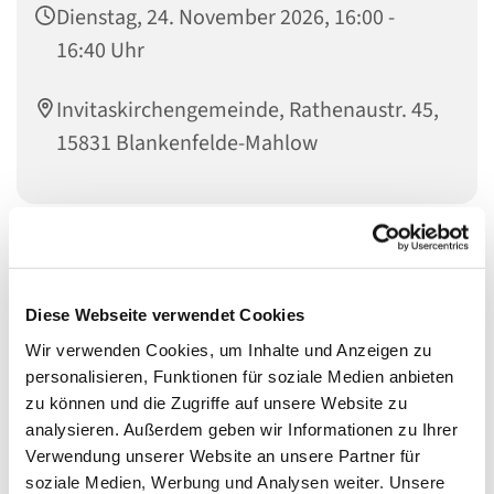
Dienstag, 24. November 2026, 16:00 -
16:40 Uhr
Invitaskirchengemeinde, Rathenaustr. 45,
15831 Blankenfelde-Mahlow
Liebe Kinder im Kita-Alter! Habt ihr Lust zu singen?
Bewegt ihr euch gern zu Musik und möchtet gern
einfache Rhythmen auf Instrumenten und eurem Körper
Diese Webseite verwendet Cookies
spielen? Dann kommt mit einem Eltern- oder
Wir verwenden Cookies, um Inhalte und Anzeigen zu
Großelternteil zu den Singemäusen. Wir freuen uns auf
personalisieren, Funktionen für soziale Medien anbieten
euch!
zu können und die Zugriffe auf unsere Website zu
analysieren. Außerdem geben wir Informationen zu Ihrer
Für Kinder von ca. 2 bis 5 Jahren mit einem Eltern- oder
Verwendung unserer Website an unsere Partner für
Großelternteil
soziale Medien, Werbung und Analysen weiter. Unsere