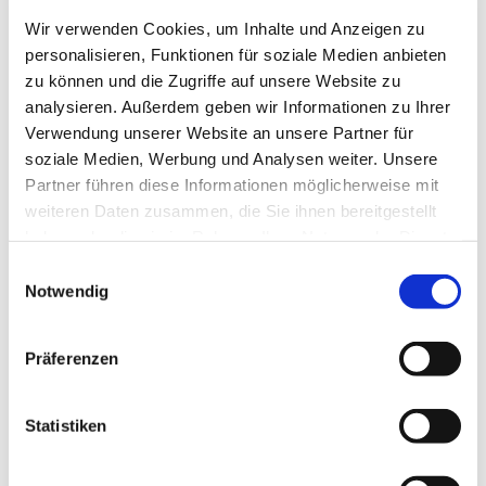
Wir verwenden Cookies, um Inhalte und Anzeigen zu
personalisieren, Funktionen für soziale Medien anbieten
Dienstag, 7. September 2027, 14:30 Uhr
zu können und die Zugriffe auf unsere Website zu
analysieren. Außerdem geben wir Informationen zu Ihrer
Ev. Gemeindezentrum Blankenfelde,
Verwendung unserer Website an unsere Partner für
Blankenfelder Dorfstraße 49, 15827
soziale Medien, Werbung und Analysen weiter. Unsere
Blankenfelde-Mahlow
Partner führen diese Informationen möglicherweise mit
weiteren Daten zusammen, die Sie ihnen bereitgestellt
haben oder die sie im Rahmen Ihrer Nutzung der Dienste
gesammelt haben.
E
Notwendig
i
n
w
Präferenzen
i
l
l
Statistiken
i
g