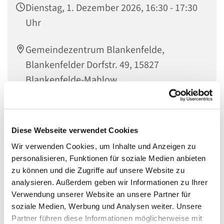
Dienstag, 1. Dezember 2026, 16:30 - 17:30
Uhr
Gemeindezentrum Blankenfelde,
Blankenfelder Dorfstr. 49, 15827
Blankenfelde-Mahlow
Diese Webseite verwendet Cookies
Regenbogenfische,
Wir verwenden Cookies, um Inhalte und Anzeigen zu
Ein herzlich Willkommen an alle alten und neuen
personalisieren, Funktionen für soziale Medien anbieten
Grundschulkinder, die Lust darauf haben zusammen mit
zu können und die Zugriffe auf unsere Website zu
anderen Kindern Gottes Welt zu entdecken! Das könnt ihr
analysieren. Außerdem geben wir Informationen zu Ihrer
hier bei uns im Evangelischen Gemeindezentrum
Verwendung unserer Website an unsere Partner für
Blankenfelde. Es wird gespielt, gebastelt, getrommelt und
soziale Medien, Werbung und Analysen weiter. Unsere
gesungen. Wir bereiten Feste vor und nehmen uns Zeit
Partner führen diese Informationen möglicherweise mit