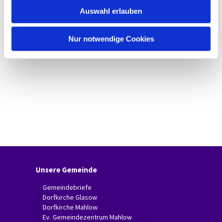
w
Auswahl erlauben
a
h
l
Nur notwendige Cookies
Unsere Gemeinde
Gemeindebriefe
Dorfkirche Glasow
Dorfkirche Mahlow
Ev. Gemeindezentrum Mahlow