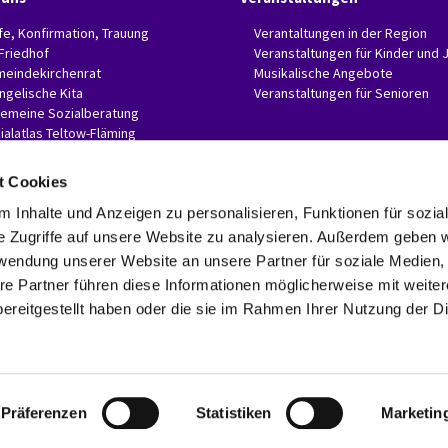
fe, Konfirmation, Trauung
Verantaltungen in der Region
 Friedhof
Veranstaltungen für Kinder und 
eindekirchenrat
Musikalische Angebote
ngelische Kita
Veranstaltungen für Senioren
gemeine Sozialberatung
ialatlas Teltow-Fläming
t Cookies
 Inhalte und Anzeigen zu personalisieren, Funktionen für sozia
e Zugriffe auf unsere Website zu analysieren. Außerdem geben w
Evangelische Invitaskirchengemeinde Glasow-Mahlow

Rathenaustr. 45
rwendung unserer Website an unsere Partner für soziale Medien
15831 Blankenfelde-Mahlow
re Partner führen diese Informationen möglicherweise mit weite
Telefon: 03379 374407 Fax: 03379 374470

ereitgestellt haben oder die sie im Rahmen Ihrer Nutzung der D
invitaskg-glasow-mahlow@kkzf.de

Kontaktinformationen
Datenschutzerklärung
ChurchDesk-Login
Präferenzen
Statistiken
Marketin