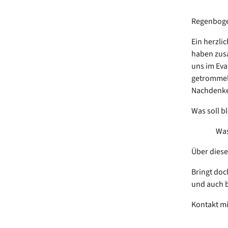
Regenboge
Ein herzli
haben zusa
uns im Eva
getrommelt
Nachdenk
Was soll 
Was ist
Über diese
Bringt doc
und auch 
Kontakt mi