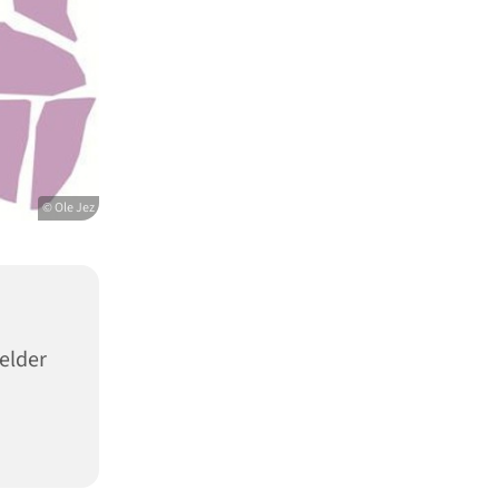
© Ole Jez
elder