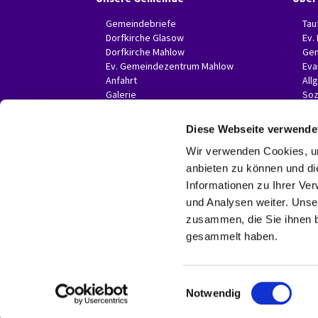
Gemeindebriefe
Tau
Dorfkirche Glasow
Ev.
Dorfkirche Mahlow
Gem
Ev. Gemeindezentrum Mahlow
Eva
Anfahrt
All
Galerie
Soz
Invitas in der Presse
Diese Webseite verwende
Wir verwenden Cookies, um
anbieten zu können und di
Informationen zu Ihrer Ve
und Analysen weiter. Unse
zusammen, die Sie ihnen b
gesammelt haben.
E
Notwendig
i