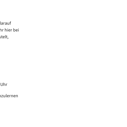
darauf
r hier bei
telt,
0 Uhr
nzulernen