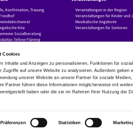
fe, Konfirmation, Trauung
Verantaltungen in der Region
 Friedhof
Veranstaltungen für Kinder und 
eindekirchenrat
Musikalische Angebote
ngelische Kita
Veranstaltungen für Senioren
gemeine Sozialberatung
ialatlas Teltow-Fläming
t Cookies
 Inhalte und Anzeigen zu personalisieren, Funktionen für sozia
e Zugriffe auf unsere Website zu analysieren. Außerdem geben w
Evangelische Invitaskirchengemeinde Glasow-Mahlow

Rathenaustr. 45
rwendung unserer Website an unsere Partner für soziale Medien
15831 Blankenfelde-Mahlow
re Partner führen diese Informationen möglicherweise mit weite
Telefon: 03379 374407 Fax: 03379 374470

ereitgestellt haben oder die sie im Rahmen Ihrer Nutzung der D
invitaskg-glasow-mahlow@kkzf.de

Kontaktinformationen
Datenschutzerklärung
ChurchDesk-Login
Präferenzen
Statistiken
Marketin