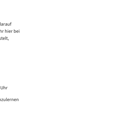
darauf
r hier bei
telt,
0 Uhr
nzulernen