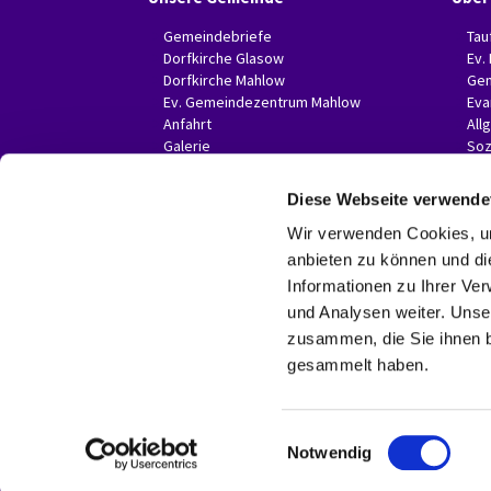
Gemeindebriefe
Tau
Dorfkirche Glasow
Ev.
Dorfkirche Mahlow
Gem
Ev. Gemeindezentrum Mahlow
Eva
Anfahrt
All
Galerie
Soz
Invitas in der Presse
Diese Webseite verwende
Wir verwenden Cookies, um
anbieten zu können und di
Informationen zu Ihrer Ve
und Analysen weiter. Unse
zusammen, die Sie ihnen b
gesammelt haben.
E
Notwendig
i