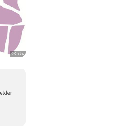
© Ole Jez
elder