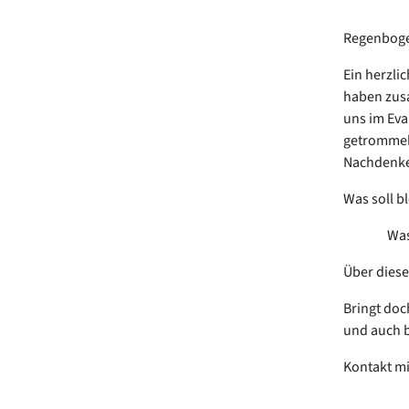
Regenboge
Ein herzli
haben zusa
uns im Eva
getrommelt
Nachdenk
Was soll 
Was ist
Über diese
Bringt doc
und auch 
Kontakt mi