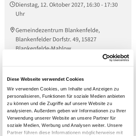
Dienstag, 12. Oktober 2027, 16:30 - 17:30
Uhr
Gemeindezentrum Blankenfelde,
Blankenfelder Dorfstr. 49, 15827
Blankenfelde-Mahlow
Diese Webseite verwendet Cookies
Regenbogenfische,
Wir verwenden Cookies, um Inhalte und Anzeigen zu
Ein herzlich Willkommen an alle alten und neuen
personalisieren, Funktionen für soziale Medien anbieten
Grundschulkinder, die Lust darauf haben zusammen mit
zu können und die Zugriffe auf unsere Website zu
anderen Kindern Gottes Welt zu entdecken! Das könnt ihr
analysieren. Außerdem geben wir Informationen zu Ihrer
hier bei uns im Evangelischen Gemeindezentrum
Verwendung unserer Website an unsere Partner für
Blankenfelde. Es wird gespielt, gebastelt, getrommelt und
soziale Medien, Werbung und Analysen weiter. Unsere
gesungen. Wir bereiten Feste vor und nehmen uns Zeit
Partner führen diese Informationen möglicherweise mit