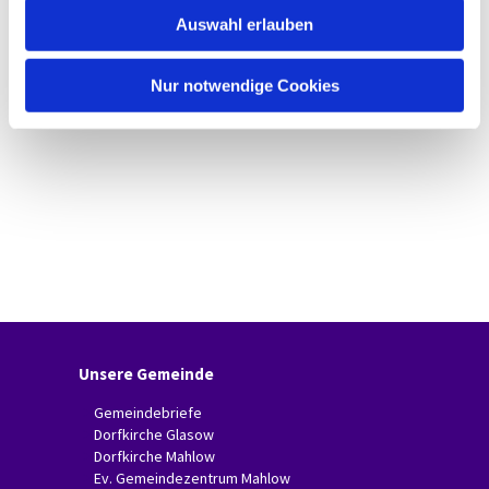
w
Auswahl erlauben
a
h
l
Nur notwendige Cookies
Unsere Gemeinde
Gemeindebriefe
Dorfkirche Glasow
Dorfkirche Mahlow
Ev. Gemeindezentrum Mahlow