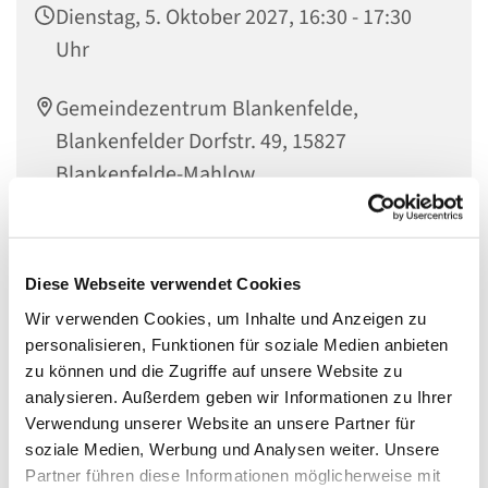
Dienstag, 5. Oktober 2027, 16:30 - 17:30
Uhr
Gemeindezentrum Blankenfelde,
Blankenfelder Dorfstr. 49, 15827
Blankenfelde-Mahlow
Diese Webseite verwendet Cookies
Regenbogenfische,
Wir verwenden Cookies, um Inhalte und Anzeigen zu
Ein herzlich Willkommen an alle alten und neuen
personalisieren, Funktionen für soziale Medien anbieten
Grundschulkinder, die Lust darauf haben zusammen mit
zu können und die Zugriffe auf unsere Website zu
anderen Kindern Gottes Welt zu entdecken! Das könnt ihr
analysieren. Außerdem geben wir Informationen zu Ihrer
hier bei uns im Evangelischen Gemeindezentrum
Verwendung unserer Website an unsere Partner für
Blankenfelde. Es wird gespielt, gebastelt, getrommelt und
soziale Medien, Werbung und Analysen weiter. Unsere
gesungen. Wir bereiten Feste vor und nehmen uns Zeit
Partner führen diese Informationen möglicherweise mit