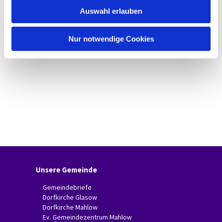
w
Auswahl erlauben
a
h
l
Nur notwendige Cookies
Unsere Gemeinde
Gemeindebriefe
Dorfkirche Glasow
Dorfkirche Mahlow
Ev. Gemeindezentrum Mahlow