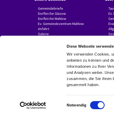
Gemeindebriefe
Tau
Dorfkirche Glasow
Ev.
Dorfkirche Mahlow
Gem
Ev. Gemeindezentrum Mahlow
Eva
Anfahrt
All
Galerie
Soz
Invitas in der Presse
Diese Webseite verwende
Wir verwenden Cookies, um
anbieten zu können und di
Informationen zu Ihrer Ve
und Analysen weiter. Unse
zusammen, die Sie ihnen b
gesammelt haben.
E
Notwendig
i