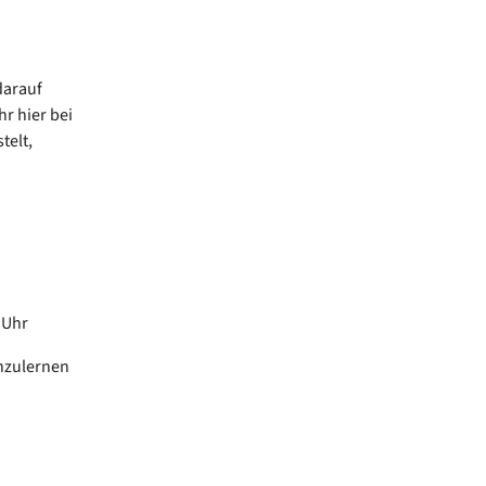
darauf
r hier bei
telt,
0 Uhr
nzulernen