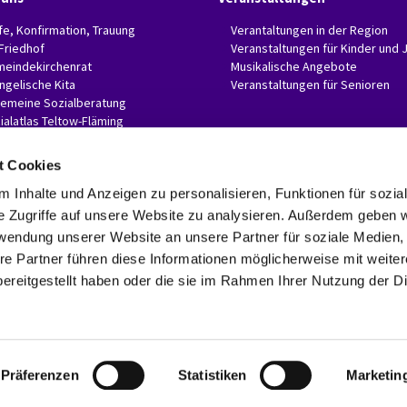
fe, Konfirmation, Trauung
Verantaltungen in der Region
 Friedhof
Veranstaltungen für Kinder und 
eindekirchenrat
Musikalische Angebote
ngelische Kita
Veranstaltungen für Senioren
gemeine Sozialberatung
ialatlas Teltow-Fläming
t Cookies
 Inhalte und Anzeigen zu personalisieren, Funktionen für sozia
e Zugriffe auf unsere Website zu analysieren. Außerdem geben w
Evangelische Invitaskirchengemeinde Glasow-Mahlow

Rathenaustr. 45
rwendung unserer Website an unsere Partner für soziale Medien
15831 Blankenfelde-Mahlow
re Partner führen diese Informationen möglicherweise mit weite
Telefon: 03379 374407 Fax: 03379 374470

ereitgestellt haben oder die sie im Rahmen Ihrer Nutzung der D
invitaskg-glasow-mahlow@kkzf.de

Kontaktinformationen
Datenschutzerklärung
ChurchDesk-Login
Präferenzen
Statistiken
Marketin