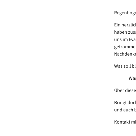
Regenboge
Ein herzli
haben zusa
uns im Eva
getrommelt
Nachdenk
Was soll 
Was ist
Über diese
Bringt doc
und auch 
Kontakt mi