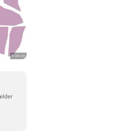
© Ole Jez
elder