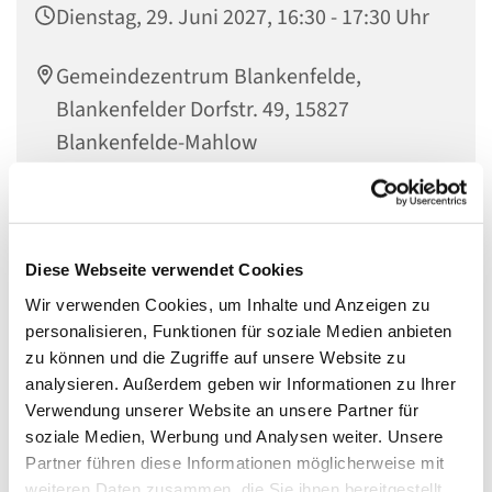
Dienstag, 29. Juni 2027, 16:30 - 17:30 Uhr
Gemeindezentrum Blankenfelde,
Blankenfelder Dorfstr. 49, 15827
Blankenfelde-Mahlow
Regenbogenfische,
Diese Webseite verwendet Cookies
Ein herzlich Willkommen an alle alten und neuen
Wir verwenden Cookies, um Inhalte und Anzeigen zu
Grundschulkinder, die Lust darauf haben zusammen mit
personalisieren, Funktionen für soziale Medien anbieten
anderen Kindern Gottes Welt zu entdecken! Das könnt ihr
zu können und die Zugriffe auf unsere Website zu
hier bei uns im Evangelischen Gemeindezentrum
analysieren. Außerdem geben wir Informationen zu Ihrer
Blankenfelde. Es wird gespielt, gebastelt, getrommelt und
Verwendung unserer Website an unsere Partner für
gesungen. Wir bereiten Feste vor und nehmen uns Zeit
soziale Medien, Werbung und Analysen weiter. Unsere
zum Nachdenken.
Partner führen diese Informationen möglicherweise mit
weiteren Daten zusammen, die Sie ihnen bereitgestellt