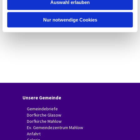
Auswahl erlauben
a
h
l
Nur notwendige Cookies
Unsere Gemeinde
Gemeindebriefe
Dorfkirche Glasow
Dorfkirche Mahlow
Ev. Gemeindezentrum Mahlow
Anfahrt