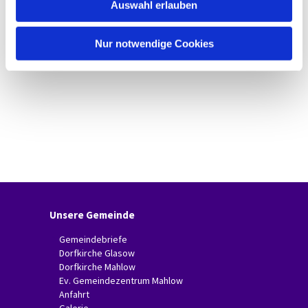
Auswahl erlauben
a
h
l
Nur notwendige Cookies
Unsere Gemeinde
Gemeindebriefe
Dorfkirche Glasow
Dorfkirche Mahlow
Ev. Gemeindezentrum Mahlow
Anfahrt