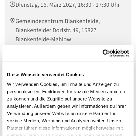
Dienstag, 16. März 2027, 16:30 - 17:30 Uhr
Gemeindezentrum Blankenfelde,
Blankenfelder Dorfstr. 49, 15827
Blankenfelde-Mahlow
Regenbogenfische,
Diese Webseite verwendet Cookies
Ein herzlich Willkommen an alle alten und neuen
Wir verwenden Cookies, um Inhalte und Anzeigen zu
Grundschulkinder, die Lust darauf haben zusammen mit
personalisieren, Funktionen für soziale Medien anbieten
anderen Kindern Gottes Welt zu entdecken! Das könnt ihr
zu können und die Zugriffe auf unsere Website zu
hier bei uns im Evangelischen Gemeindezentrum
analysieren. Außerdem geben wir Informationen zu Ihrer
Blankenfelde. Es wird gespielt, gebastelt, getrommelt und
Verwendung unserer Website an unsere Partner für
gesungen. Wir bereiten Feste vor und nehmen uns Zeit
soziale Medien, Werbung und Analysen weiter. Unsere
zum Nachdenken.
Partner führen diese Informationen möglicherweise mit
weiteren Daten zusammen, die Sie ihnen bereitgestellt