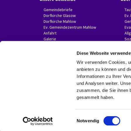
Gemeindebriefe
Tau
Dorfkirche Glasow
Ev.
Dorfkirche Mahlow
Gem
Ev. Gemeindezentrum Mahlow
Eva
Anfahrt
All
Galerie
Soz
Invitas in der Presse
Diese Webseite verwende
Wir verwenden Cookies, um
anbieten zu können und di
Informationen zu Ihrer Ve
und Analysen weiter. Unse
zusammen, die Sie ihnen b
gesammelt haben.
E
Notwendig
i