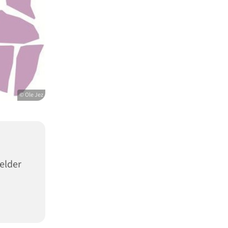
© Ole Jez
elder