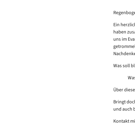
Regenboge
Ein herzli
haben zusa
uns im Eva
getrommelt
Nachdenk
Was soll 
Was ist
Über diese
Bringt doc
und auch 
Kontakt mi