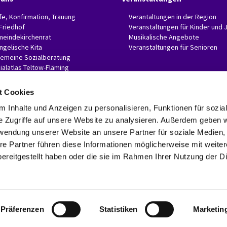
fe, Konfirmation, Trauung
Verantaltungen in der Region
 Friedhof
Veranstaltungen für Kinder und 
eindekirchenrat
Musikalische Angebote
ngelische Kita
Veranstaltungen für Senioren
gemeine Sozialberatung
ialatlas Teltow-Fläming
t Cookies
 Inhalte und Anzeigen zu personalisieren, Funktionen für sozia
e Zugriffe auf unsere Website zu analysieren. Außerdem geben w
Evangelische Invitaskirchengemeinde Glasow-Mahlow

Rathenaustr. 45
rwendung unserer Website an unsere Partner für soziale Medien
15831 Blankenfelde-Mahlow
re Partner führen diese Informationen möglicherweise mit weite
Telefon: 03379 374407 Fax: 03379 374470

ereitgestellt haben oder die sie im Rahmen Ihrer Nutzung der D
invitaskg-glasow-mahlow@kkzf.de

Kontaktinformationen
Datenschutzerklärung
ChurchDesk-Login
Präferenzen
Statistiken
Marketin