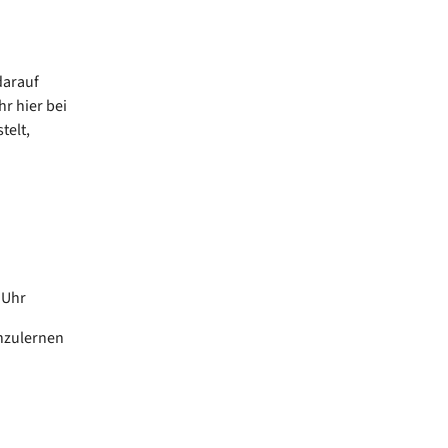
darauf
r hier bei
telt,
0 Uhr
nzulernen