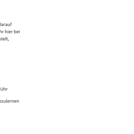
darauf
r hier bei
telt,
0 Uhr
nzulernen