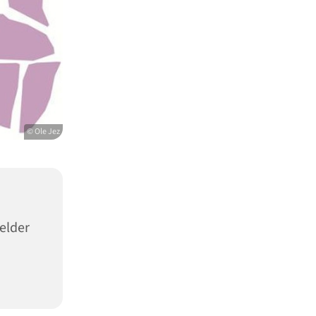
© Ole Jez
elder