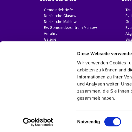
Gemeindebriefe
Tau
Dorfkirche Glasow
Ev.
Dorfkirche Mahlow
Gem
Ev. Gemeindezentrum Mahlow
Eva
Anfahrt
All
Galerie
Soz
Invitas in der Presse
Diese Webseite verwende
Wir verwenden Cookies, um
anbieten zu können und di
Informationen zu Ihrer Ve
und Analysen weiter. Unse
zusammen, die Sie ihnen b
gesammelt haben.
E
Notwendig
i