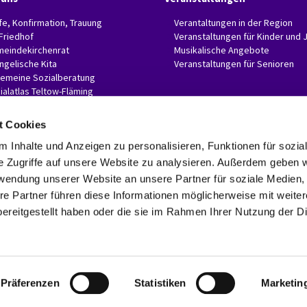
fe, Konfirmation, Trauung
Verantaltungen in der Region
 Friedhof
Veranstaltungen für Kinder und 
eindekirchenrat
Musikalische Angebote
ngelische Kita
Veranstaltungen für Senioren
gemeine Sozialberatung
ialatlas Teltow-Fläming
t Cookies
 Inhalte und Anzeigen zu personalisieren, Funktionen für sozia
e Zugriffe auf unsere Website zu analysieren. Außerdem geben w
Evangelische Invitaskirchengemeinde Glasow-Mahlow

Rathenaustr. 45
rwendung unserer Website an unsere Partner für soziale Medien
15831 Blankenfelde-Mahlow
re Partner führen diese Informationen möglicherweise mit weite
Telefon: 03379 374407 Fax: 03379 374470

ereitgestellt haben oder die sie im Rahmen Ihrer Nutzung der D
invitaskg-glasow-mahlow@kkzf.de

Kontaktinformationen
Datenschutzerklärung
ChurchDesk-Login
Präferenzen
Statistiken
Marketin