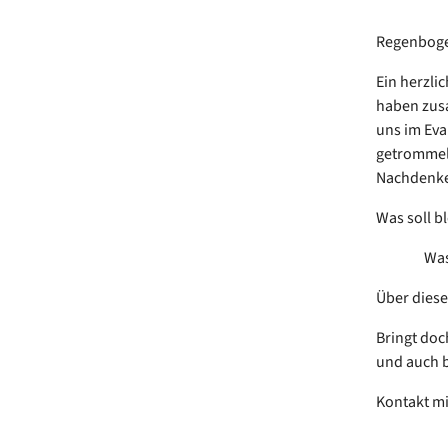
Regenboge
Ein herzli
haben zusa
uns im Eva
getrommelt
Nachdenk
Was soll 
Was ist
Über diese
Bringt doc
und auch 
Kontakt mi