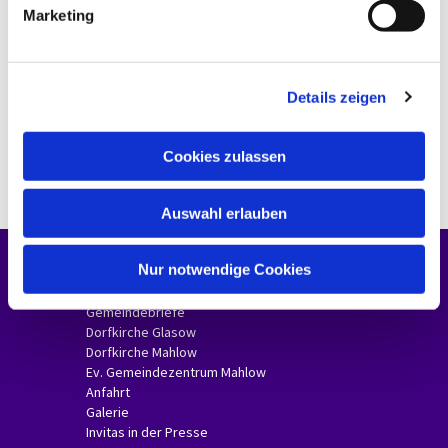
g
Marketing
u
n
g
Details zeigen
s
a
u
Cookies zulassen
s
w
Auswahl erlauben
a
h
l
Nur notwendige Cookies
Unsere Gemeinde
Gemeindebriefe
Dorfkirche Glasow
Dorfkirche Mahlow
Ev. Gemeindezentrum Mahlow
Anfahrt
Galerie
Invitas in der Presse