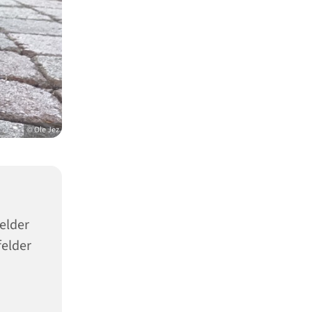
© Ole Jez
elder
felder