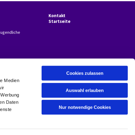
Kontakt
Startseite
Jugendliche
Cookies zulassen
le Medien
ir
Auswahl erlauben
, Werbung
ren Daten
Nur notwendige Cookies
ienste