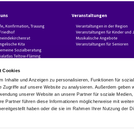
 uns
Veranstaltungen
fe, Konfirmation, Trauung
Verantaltungen in der Region
 Friedhof
Veranstaltungen für Kinder und 
eindekirchenrat
Musikalische Angebote
ngelische Kita
Veranstaltungen für Senioren
gemeine Sozialberatung
ialatlas Teltow-Fläming
t Cookies
 Inhalte und Anzeigen zu personalisieren, Funktionen für sozia
e Zugriffe auf unsere Website zu analysieren. Außerdem geben w
Evangelische Invitaskirchengemeinde Glasow-Mahlow

Rathenaustr. 45
rwendung unserer Website an unsere Partner für soziale Medien
15831 Blankenfelde-Mahlow
re Partner führen diese Informationen möglicherweise mit weite
Telefon: 03379 374407 Fax: 03379 374470

ereitgestellt haben oder die sie im Rahmen Ihrer Nutzung der D
invitaskg-glasow-mahlow@kkzf.de

Kontaktinformationen
Datenschutzerklärung
ChurchDesk-Login