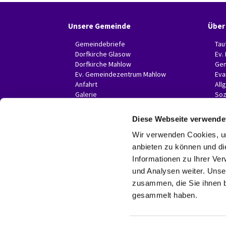
Unsere Gemeinde
Über
Gemeindebriefe
Tau
Dorfkirche Glasow
Ev.
Dorfkirche Mahlow
Gem
Ev. Gemeindezentrum Mahlow
Eva
Anfahrt
All
Galerie
Soz
Invitas in der Presse
Diese Webseite verwende
Wir verwenden Cookies, um
anbieten zu können und di
Informationen zu Ihrer Ve
und Analysen weiter. Unse
zusammen, die Sie ihnen b
gesammelt haben.