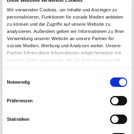
Diese Webseite verwendet Cookies
Mittwoch, 18. November 2026, 18:30 Uhr
Wir verwenden Cookies, um Inhalte und Anzeigen zu
personalisieren, Funktionen für soziale Medien anbieten
Gemeindezentrum Blankenfelde,
zu können und die Zugriffe auf unsere Website zu
Blankenfelder Dorfstraße 49, 15827
analysieren. Außerdem geben wir Informationen zu Ihrer
Blankenfelde-Mahlow
Verwendung unserer Website an unsere Partner für
soziale Medien, Werbung und Analysen weiter. Unsere
Partner führen diese Informationen möglicherweise mit
Hanna Hahn, Kantorei
weiteren Daten zusammen, die Sie ihnen bereitgestellt
haben oder die sie im Rahmen Ihrer Nutzung der Dienste
gesammelt haben.
E
Notwendig
i
n
w
Präferenzen
i
l
l
Statistiken
i
g