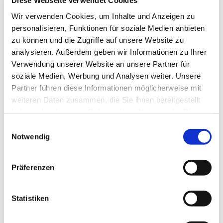
Diese Webseite verwendet Cookies
Mittwoch, 4. November 2026, 18:30 Uhr
Wir verwenden Cookies, um Inhalte und Anzeigen zu
personalisieren, Funktionen für soziale Medien anbieten
Gemeindezentrum Blankenfelde,
zu können und die Zugriffe auf unsere Website zu
Blankenfelder Dorfstraße 49, 15827
analysieren. Außerdem geben wir Informationen zu Ihrer
Blankenfelde-Mahlow
Verwendung unserer Website an unsere Partner für
soziale Medien, Werbung und Analysen weiter. Unsere
Partner führen diese Informationen möglicherweise mit
Hanna Hahn, Kantorei
weiteren Daten zusammen, die Sie ihnen bereitgestellt
haben oder die sie im Rahmen Ihrer Nutzung der Dienste
gesammelt haben.
E
Notwendig
i
n
w
Präferenzen
i
l
l
Statistiken
i
g