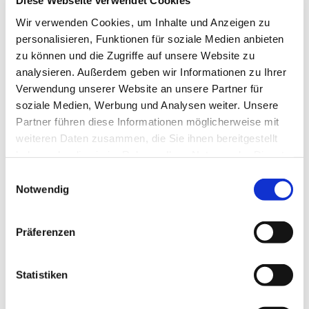
Diese Webseite verwendet Cookies
Mittwoch, 26. August 2026, 18:30 Uhr
Wir verwenden Cookies, um Inhalte und Anzeigen zu
personalisieren, Funktionen für soziale Medien anbieten
Gemeindezentrum Blankenfelde,
zu können und die Zugriffe auf unsere Website zu
Blankenfelder Dorfstraße 49, 15827
analysieren. Außerdem geben wir Informationen zu Ihrer
Blankenfelde-Mahlow
Verwendung unserer Website an unsere Partner für
soziale Medien, Werbung und Analysen weiter. Unsere
Partner führen diese Informationen möglicherweise mit
Hanna Hahn, Kantorei
weiteren Daten zusammen, die Sie ihnen bereitgestellt
haben oder die sie im Rahmen Ihrer Nutzung der Dienste
gesammelt haben.
E
Notwendig
i
n
w
Präferenzen
i
l
l
Statistiken
i
g