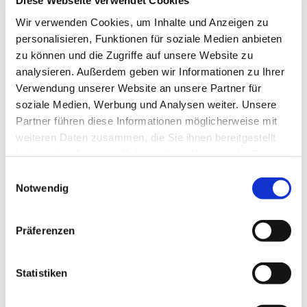
Diese Webseite verwendet Cookies
Mittwoch, 29. September 2027, 18:30 Uhr
Wir verwenden Cookies, um Inhalte und Anzeigen zu
personalisieren, Funktionen für soziale Medien anbieten
Gemeindezentrum Blankenfelde,
zu können und die Zugriffe auf unsere Website zu
Blankenfelder Dorfstraße 49, 15827
analysieren. Außerdem geben wir Informationen zu Ihrer
Blankenfelde-Mahlow
Verwendung unserer Website an unsere Partner für
soziale Medien, Werbung und Analysen weiter. Unsere
Partner führen diese Informationen möglicherweise mit
Hanna Hahn, Kantorei
weiteren Daten zusammen, die Sie ihnen bereitgestellt
haben oder die sie im Rahmen Ihrer Nutzung der Dienste
gesammelt haben.
E
Notwendig
i
n
w
Präferenzen
i
l
l
Statistiken
i
g