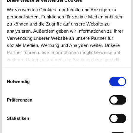
Diese Webseite verwendet Cookies
Mittwoch, 15. September 2027, 18:30 Uhr
Wir verwenden Cookies, um Inhalte und Anzeigen zu
personalisieren, Funktionen für soziale Medien anbieten
Gemeindezentrum Blankenfelde,
zu können und die Zugriffe auf unsere Website zu
Blankenfelder Dorfstraße 49, 15827
analysieren. Außerdem geben wir Informationen zu Ihrer
Blankenfelde-Mahlow
Verwendung unserer Website an unsere Partner für
soziale Medien, Werbung und Analysen weiter. Unsere
Partner führen diese Informationen möglicherweise mit
Hanna Hahn, Kantorei
weiteren Daten zusammen, die Sie ihnen bereitgestellt
haben oder die sie im Rahmen Ihrer Nutzung der Dienste
gesammelt haben.
E
Notwendig
i
n
w
Präferenzen
i
l
l
Statistiken
i
g