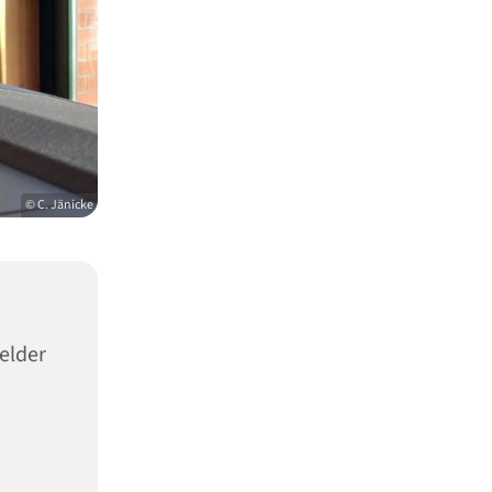
© C. Jänicke
elder