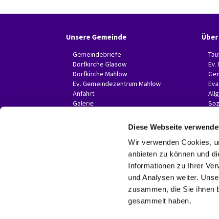
Unsere Gemeinde
Über
Gemeindebriefe
Tau
Dorfkirche Glasow
Ev.
Dorfkirche Mahlow
Gem
Ev. Gemeindezentrum Mahlow
Eva
Anfahrt
All
Galerie
Soz
Invitas in der Presse
Diese Webseite verwende
Wir verwenden Cookies, um
anbieten zu können und di
Informationen zu Ihrer Ve
und Analysen weiter. Unse
zusammen, die Sie ihnen b
gesammelt haben.