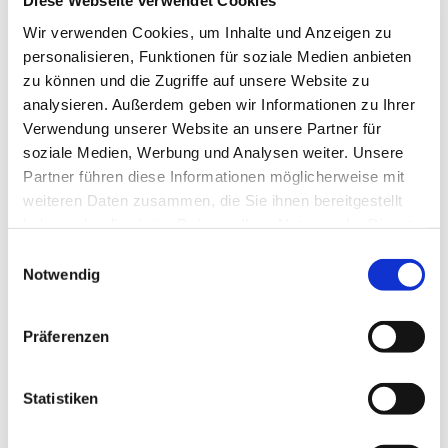
Diese Webseite verwendet Cookies
Mittwoch, 12. Mai 2027, 18:30 Uhr
Wir verwenden Cookies, um Inhalte und Anzeigen zu
personalisieren, Funktionen für soziale Medien anbieten
Gemeindezentrum Blankenfelde,
zu können und die Zugriffe auf unsere Website zu
Blankenfelder Dorfstraße 49, 15827
analysieren. Außerdem geben wir Informationen zu Ihrer
Blankenfelde-Mahlow
Verwendung unserer Website an unsere Partner für
soziale Medien, Werbung und Analysen weiter. Unsere
Partner führen diese Informationen möglicherweise mit
Hanna Hahn, Kantorei
weiteren Daten zusammen, die Sie ihnen bereitgestellt
haben oder die sie im Rahmen Ihrer Nutzung der Dienste
gesammelt haben.
E
Notwendig
i
n
w
Präferenzen
i
l
l
Statistiken
i
g