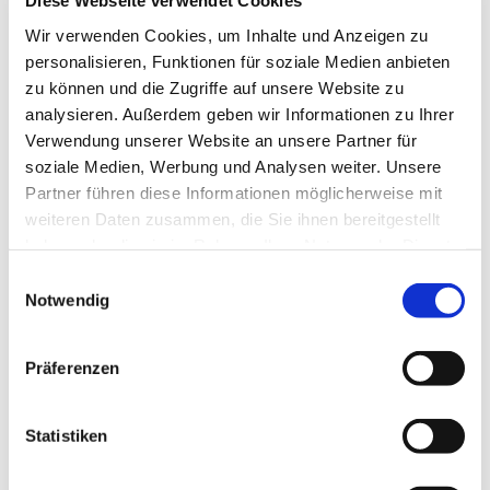
Diese Webseite verwendet Cookies
Mittwoch, 5. Mai 2027, 18:30 Uhr
Wir verwenden Cookies, um Inhalte und Anzeigen zu
personalisieren, Funktionen für soziale Medien anbieten
Gemeindezentrum Blankenfelde,
zu können und die Zugriffe auf unsere Website zu
Blankenfelder Dorfstraße 49, 15827
analysieren. Außerdem geben wir Informationen zu Ihrer
Blankenfelde-Mahlow
Verwendung unserer Website an unsere Partner für
soziale Medien, Werbung und Analysen weiter. Unsere
Partner führen diese Informationen möglicherweise mit
Hanna Hahn, Kantorei
weiteren Daten zusammen, die Sie ihnen bereitgestellt
haben oder die sie im Rahmen Ihrer Nutzung der Dienste
gesammelt haben.
E
Notwendig
i
n
w
Präferenzen
i
l
l
Statistiken
i
g