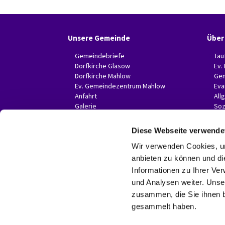
Unsere Gemeinde
Über
Gemeindebriefe
Tau
Dorfkirche Glasow
Ev.
Dorfkirche Mahlow
Gem
Ev. Gemeindezentrum Mahlow
Eva
Anfahrt
All
Galerie
Soz
Invitas in der Presse
Diese Webseite verwende
Wir verwenden Cookies, um
anbieten zu können und di
Informationen zu Ihrer Ve
und Analysen weiter. Unse
zusammen, die Sie ihnen b
gesammelt haben.