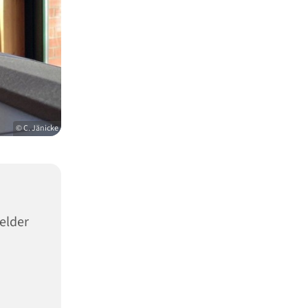
© C. Jänicke
elder