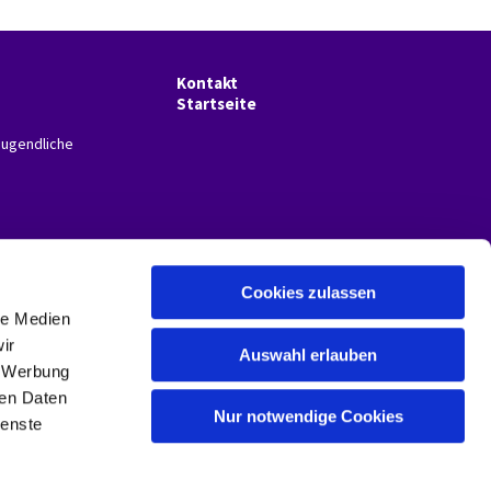
Kontakt
Startseite
Jugendliche
Cookies zulassen
le Medien
ir
Auswahl erlauben
, Werbung
ren Daten
Nur notwendige Cookies
ienste