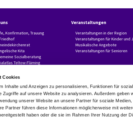
 uns
Veranstaltungen
fe, Konfirmation, Trauung
Verantaltungen in der Region
 Friedhof
Veranstaltungen für Kinder und 
eindekirchenrat
Musikalische Angebote
ngelische Kita
Veranstaltungen für Senioren
gemeine Sozialberatung
ialatlas Teltow-Fläming
t Cookies
 Inhalte und Anzeigen zu personalisieren, Funktionen für sozia
e Zugriffe auf unsere Website zu analysieren. Außerdem geben w
Evangelische Invitaskirchengemeinde Glasow-Mahlow

Rathenaustr. 45
rwendung unserer Website an unsere Partner für soziale Medien
15831 Blankenfelde-Mahlow
re Partner führen diese Informationen möglicherweise mit weite
Telefon: 03379 374407 Fax: 03379 374470

ereitgestellt haben oder die sie im Rahmen Ihrer Nutzung der D
invitaskg-glasow-mahlow@kkzf.de

Kontaktinformationen
Datenschutzerklärung
ChurchDesk-Login