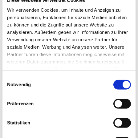
Diese Webseite verwendet Cookies
Mittwoch, 24. Februar 2027, 18:30 Uhr
Wir verwenden Cookies, um Inhalte und Anzeigen zu
personalisieren, Funktionen für soziale Medien anbieten
Gemeindezentrum Blankenfelde,
zu können und die Zugriffe auf unsere Website zu
Blankenfelder Dorfstraße 49, 15827
analysieren. Außerdem geben wir Informationen zu Ihrer
Blankenfelde-Mahlow
Verwendung unserer Website an unsere Partner für
soziale Medien, Werbung und Analysen weiter. Unsere
Partner führen diese Informationen möglicherweise mit
Hanna Hahn, Kantorei
weiteren Daten zusammen, die Sie ihnen bereitgestellt
haben oder die sie im Rahmen Ihrer Nutzung der Dienste
gesammelt haben.
E
Notwendig
i
n
w
Präferenzen
i
l
l
Statistiken
i
g