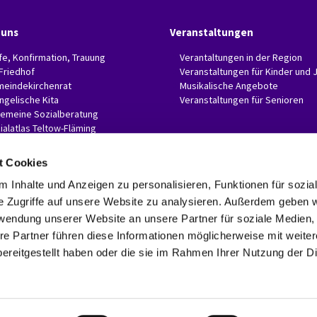
 uns
Veranstaltungen
fe, Konfirmation, Trauung
Verantaltungen in der Region
 Friedhof
Veranstaltungen für Kinder und 
eindekirchenrat
Musikalische Angebote
ngelische Kita
Veranstaltungen für Senioren
gemeine Sozialberatung
ialatlas Teltow-Fläming
t Cookies
 Inhalte und Anzeigen zu personalisieren, Funktionen für sozia
e Zugriffe auf unsere Website zu analysieren. Außerdem geben w
Evangelische Invitaskirchengemeinde Glasow-Mahlow

Rathenaustr. 45
rwendung unserer Website an unsere Partner für soziale Medien
15831 Blankenfelde-Mahlow
re Partner führen diese Informationen möglicherweise mit weite
Telefon: 03379 374407 Fax: 03379 374470

ereitgestellt haben oder die sie im Rahmen Ihrer Nutzung der D
invitaskg-glasow-mahlow@kkzf.de

Kontaktinformationen
Datenschutzerklärung
ChurchDesk-Login