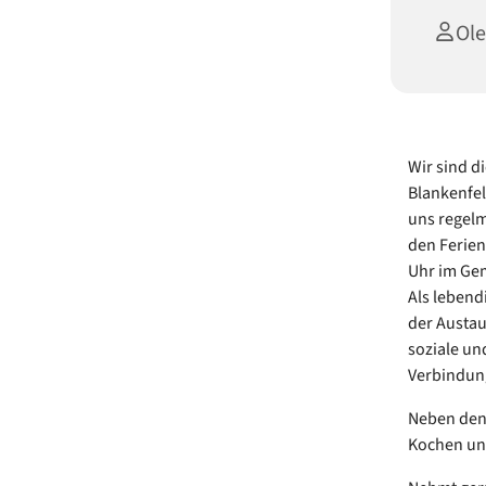
Ole
Wir sind 
Blankenfel
uns regelm
den Ferien
Uhr im Ge
Als lebend
der Austau
soziale un
Verbindung
Neben den 
Kochen und