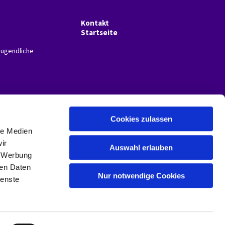
Kontakt
Startseite
Jugendliche
Cookies zulassen
le Medien
ir
Auswahl erlauben
, Werbung
ren Daten
Nur notwendige Cookies
ienste