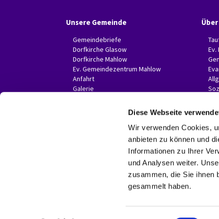
Unsere Gemeinde
Über
Gemeindebriefe
Tau
Dorfkirche Glasow
Ev.
Dorfkirche Mahlow
Gem
Ev. Gemeindezentrum Mahlow
Eva
Anfahrt
All
Galerie
Soz
Invitas in der Presse
Diese Webseite verwende
Wir verwenden Cookies, um
anbieten zu können und di
Informationen zu Ihrer Ve
und Analysen weiter. Unse
zusammen, die Sie ihnen b
gesammelt haben.