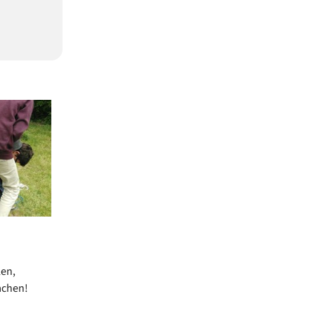
len,
achen!