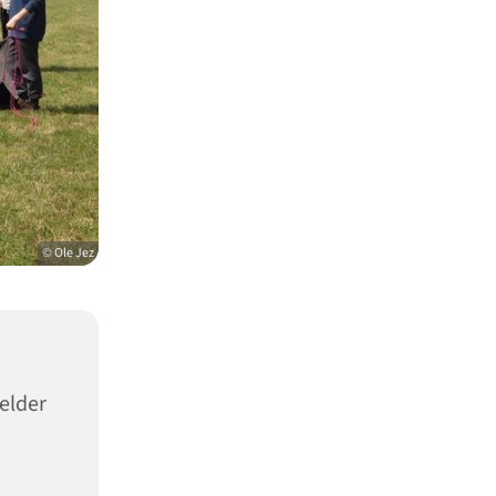
© Ole Jez
elder