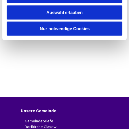
w
Auswahl erlauben
a
h
l
Nur notwendige Cookies
Unsere Gemeinde
Gemeindebriefe
Dorfkirche Glasow