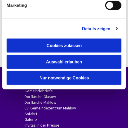
g
Marketing
u
n
g
Details zeigen
s
a
u
Cookies zulassen
s
w
Auswahl erlauben
a
h
l
Nur notwendige Cookies
Unsere Gemeinde
Gemeindebriefe
Dorfkirche Glasow
Dorfkirche Mahlow
Ev. Gemeindezentrum Mahlow
Anfahrt
Galerie
Invitas in der Presse