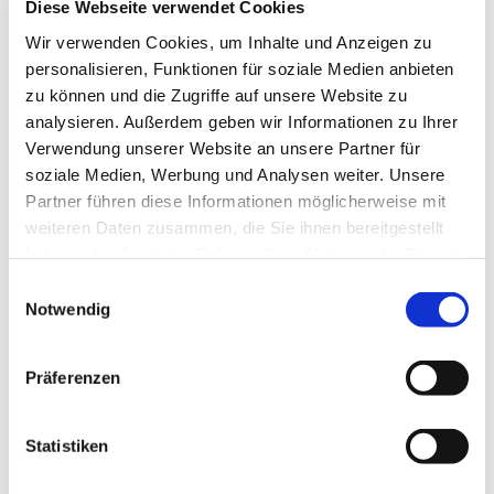
Diese Webseite verwendet Cookies
Wir verwenden Cookies, um Inhalte und Anzeigen zu
Sonntag, 28. November 2027, 08:30 Uhr
personalisieren, Funktionen für soziale Medien anbieten
zu können und die Zugriffe auf unsere Website zu
Dorfkirche Jühnsdorf, Dorfstr. 9, 15831
analysieren. Außerdem geben wir Informationen zu Ihrer
Verwendung unserer Website an unsere Partner für
Blankenfelde-Mahlow
soziale Medien, Werbung und Analysen weiter. Unsere
Partner führen diese Informationen möglicherweise mit
Pfarrer Jänicke
weiteren Daten zusammen, die Sie ihnen bereitgestellt
haben oder die sie im Rahmen Ihrer Nutzung der Dienste
gesammelt haben.
E
Notwendig
i
n
w
Präferenzen
i
l
l
Statistiken
i