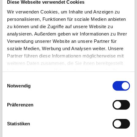
Diese Webseite verwendet Cookies
Wir verwenden Cookies, um Inhalte und Anzeigen zu
Sonntag, 2. Mai 2027, 08:30 Uhr
personalisieren, Funktionen für soziale Medien anbieten
zu können und die Zugriffe auf unsere Website zu
Dorfkirche Jühnsdorf, Dorfstr. 9, 15831
analysieren. Außerdem geben wir Informationen zu Ihrer
Verwendung unserer Website an unsere Partner für
Blankenfelde-Mahlow
soziale Medien, Werbung und Analysen weiter. Unsere
Partner führen diese Informationen möglicherweise mit
Pfarrer Jänicke
weiteren Daten zusammen, die Sie ihnen bereitgestellt
haben oder die sie im Rahmen Ihrer Nutzung der Dienste
gesammelt haben.
E
Notwendig
i
n
w
Präferenzen
i
l
l
Statistiken
i