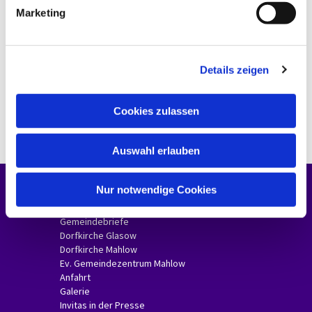
g
Marketing
u
n
g
Details zeigen
s
a
u
Cookies zulassen
s
w
Auswahl erlauben
a
h
l
Nur notwendige Cookies
Unsere Gemeinde
Gemeindebriefe
Dorfkirche Glasow
Dorfkirche Mahlow
Ev. Gemeindezentrum Mahlow
Anfahrt
Galerie
Invitas in der Presse