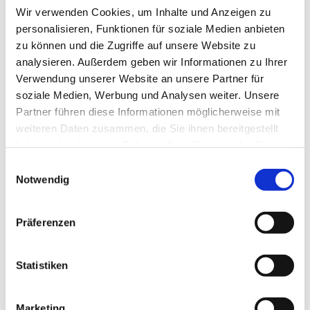
Sonntag, 21. März 2027, 08:30 Uhr
Wir verwenden Cookies, um Inhalte und Anzeigen zu
personalisieren, Funktionen für soziale Medien anbieten
Dorfkirche Jühnsdorf, Dorfstr. 9, 15831
zu können und die Zugriffe auf unsere Website zu
analysieren. Außerdem geben wir Informationen zu Ihrer
Blankenfelde-Mahlow
Verwendung unserer Website an unsere Partner für
soziale Medien, Werbung und Analysen weiter. Unsere
Pfarrer Jänicke
Partner führen diese Informationen möglicherweise mit
weiteren Daten zusammen, die Sie ihnen bereitgestellt
haben oder die sie im Rahmen Ihrer Nutzung der Dienste
gesammelt haben.
E
Notwendig
i
n
w
Präferenzen
i
l
l
Statistiken
i
g
Marketing