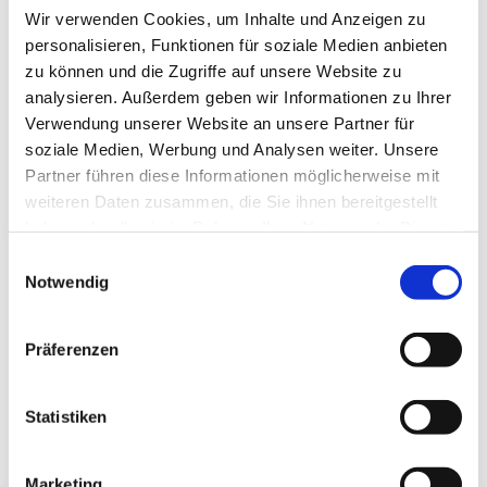
Sonntag, 10. Januar 2027, 08:30 Uhr
Wir verwenden Cookies, um Inhalte und Anzeigen zu
personalisieren, Funktionen für soziale Medien anbieten
Dorfkirche Jühnsdorf, Dorfstr. 9, 15831
zu können und die Zugriffe auf unsere Website zu
analysieren. Außerdem geben wir Informationen zu Ihrer
Blankenfelde-Mahlow
Verwendung unserer Website an unsere Partner für
soziale Medien, Werbung und Analysen weiter. Unsere
Pfarrer Jänicke
Partner führen diese Informationen möglicherweise mit
weiteren Daten zusammen, die Sie ihnen bereitgestellt
haben oder die sie im Rahmen Ihrer Nutzung der Dienste
gesammelt haben.
E
Notwendig
i
n
w
Präferenzen
i
l
l
Statistiken
i
g
Marketing