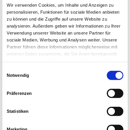
Sonntag, 1. November 2026, 08:30 Uhr
Wir verwenden Cookies, um Inhalte und Anzeigen zu
personalisieren, Funktionen für soziale Medien anbieten
Dorfkirche Jühnsdorf, Dorfstr. 9, 15831
zu können und die Zugriffe auf unsere Website zu
analysieren. Außerdem geben wir Informationen zu Ihrer
Blankenfelde-Mahlow
Verwendung unserer Website an unsere Partner für
soziale Medien, Werbung und Analysen weiter. Unsere
Pfarrer Jänicke
Partner führen diese Informationen möglicherweise mit
weiteren Daten zusammen, die Sie ihnen bereitgestellt
haben oder die sie im Rahmen Ihrer Nutzung der Dienste
gesammelt haben.
E
Notwendig
i
n
w
Präferenzen
i
l
l
Statistiken
i
g
Marketing