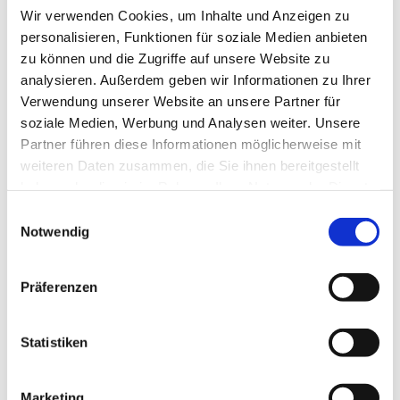
Sonntag, 4. Oktober 2026, 08:30 Uhr
Wir verwenden Cookies, um Inhalte und Anzeigen zu
personalisieren, Funktionen für soziale Medien anbieten
Dorfkirche Jühnsdorf, Dorfstr. 9, 15831
zu können und die Zugriffe auf unsere Website zu
analysieren. Außerdem geben wir Informationen zu Ihrer
Blankenfelde-Mahlow
Verwendung unserer Website an unsere Partner für
soziale Medien, Werbung und Analysen weiter. Unsere
Pfarrer Jänicke
Partner führen diese Informationen möglicherweise mit
weiteren Daten zusammen, die Sie ihnen bereitgestellt
haben oder die sie im Rahmen Ihrer Nutzung der Dienste
gesammelt haben.
E
Notwendig
i
n
w
Präferenzen
i
l
l
Statistiken
i
g
Marketing