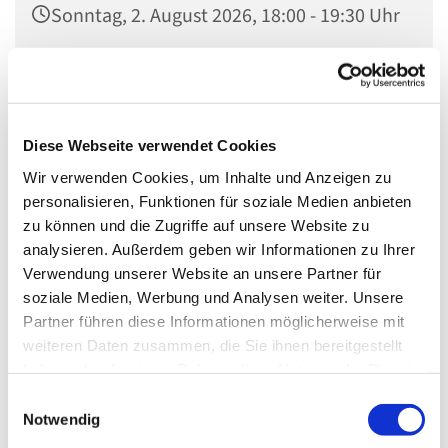
Sonntag, 2. August 2026, 18:00 - 19:30 Uhr
Dorfkirche Mahlow, Mahlower Dorfstr. 7,
15831 Blankenfelde-Mahlow
Diese Webseite verwendet Cookies
Hans-Walter Ludwig
Wir verwenden Cookies, um Inhalte und Anzeigen zu
personalisieren, Funktionen für soziale Medien anbieten
zu können und die Zugriffe auf unsere Website zu
analysieren. Außerdem geben wir Informationen zu Ihrer
Hier sind wir Kirche, Gemeinschaft der Heiligen. Oft voller
Verwendung unserer Website an unsere Partner für
Lebensfreude, mit Kleinen und Großen, aber auch mit
soziale Medien, Werbung und Analysen weiter. Unsere
unseren Fragen, mit unserer Not: All das bringen wir im
Partner führen diese Informationen möglicherweise mit
Gottesdienst vor Gott: Mit Worten, mit Musik und Ritualen
weiteren Daten zusammen, die Sie ihnen bereitgestellt
wie Abendmahl und Taufen. Wir hören, was
haben oder die sie im Rahmen Ihrer Nutzung der Dienste
die Bibel uns heute sagen will.
gesammelt haben.
E
Gemeinschaft, Trost, Erkenntnis, Vergewisserung,
Notwendig
i
Spititualität und Freude - vieles können wir hier erfahren.
n