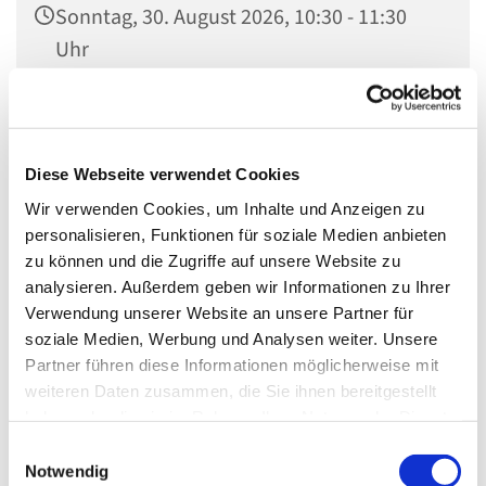
Sonntag, 30. August 2026, 10:30 - 11:30
Uhr
Dorfkirche Mahlow, Mahlower Dorfstr. 7,
15831 Blankenfelde-Mahlow
Diese Webseite verwendet Cookies
Ulrike Voigt
Wir verwenden Cookies, um Inhalte und Anzeigen zu
personalisieren, Funktionen für soziale Medien anbieten
zu können und die Zugriffe auf unsere Website zu
analysieren. Außerdem geben wir Informationen zu Ihrer
Verwendung unserer Website an unsere Partner für
Hier sind wir Kirche, Gemeinschaft der Heiligen. Oft voller
soziale Medien, Werbung und Analysen weiter. Unsere
Lebensfreude, mit Kleinen und Großen, aber auch mit
Partner führen diese Informationen möglicherweise mit
unseren Fragen, mit unserer Not: All das bringen wir im
weiteren Daten zusammen, die Sie ihnen bereitgestellt
Gottesdienst vor Gott: Mit Worten, mit Musik und Ritualen
haben oder die sie im Rahmen Ihrer Nutzung der Dienste
wie Abendmahl und Taufen. Wir hören, was
gesammelt haben.
die Bibel uns heute sagen will.
E
Gemeinschaft, Trost, Erkenntnis, Vergewisserung,
Notwendig
i