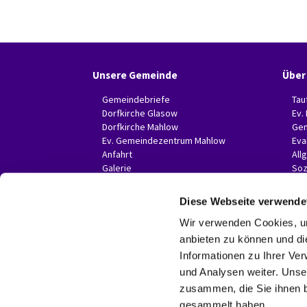
Unsere Gemeinde
Über
Gemeindebriefe
Tau
Dorfkirche Glasow
Ev.
Dorfkirche Mahlow
Gem
Ev. Gemeindezentrum Mahlow
Eva
Anfahrt
All
Galerie
Soz
Invitas in der Presse
Diese Webseite verwende
Wir verwenden Cookies, um
anbieten zu können und di
Informationen zu Ihrer Ve
und Analysen weiter. Unse
zusammen, die Sie ihnen b
gesammelt haben.