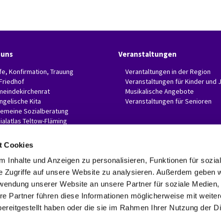
 uns
Veranstaltungen
fe, Konfirmation, Trauung
Verantaltungen in der Region
 Friedhof
Veranstaltungen für Kinder und 
eindekirchenrat
Musikalische Angebote
ngelische Kita
Veranstaltungen für Senioren
gemeine Sozialberatung
ialatlas Teltow-Fläming
t Cookies
 Inhalte und Anzeigen zu personalisieren, Funktionen für sozia
e Zugriffe auf unsere Website zu analysieren. Außerdem geben w
Evangelische Invitaskirchengemeinde Glasow-Mahlow

Rathenaustr. 45
rwendung unserer Website an unsere Partner für soziale Medien
15831 Blankenfelde-Mahlow
re Partner führen diese Informationen möglicherweise mit weite
Telefon: 03379 374407 Fax: 03379 374470

ereitgestellt haben oder die sie im Rahmen Ihrer Nutzung der D
invitaskg-glasow-mahlow@kkzf.de

Kontaktinformationen