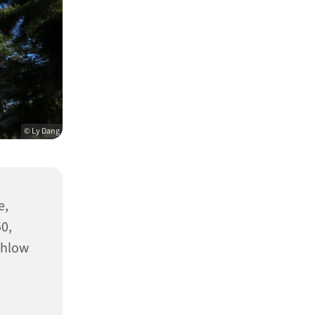
© Ly Dang
e,
50,
ahlow