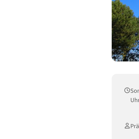
Son
Uh
Prä