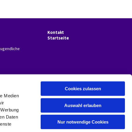
Kontakt
Startseite
Jugendliche
Cookies zulassen
le Medien
ir
Auswahl erlauben
, Werbung
ren Daten
Nur notwendige Cookies
ienste